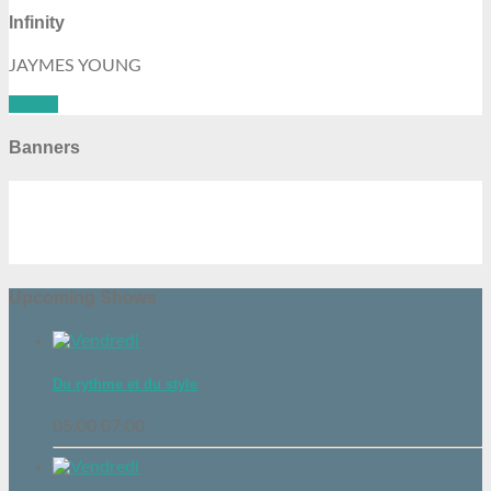
Infinity
JAYMES YOUNG
See all
Banners
Upcoming Shows
Du rythme et du style
05:00
07:00