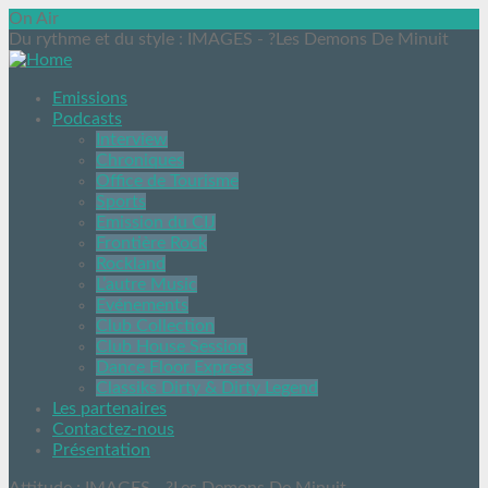
On Air
Du rythme et du style
: IMAGES - ?Les Demons De Minuit
Emissions
Podcasts
Interview
Chroniques
Office de Tourisme
Sports
Emission du CIJ
Frontière Rock
Rockland
L’autre Music
Evénements
Club Collection
Club House Session
Dance Floor Express
Classiks Dirty & Dirty Legend
Les partenaires
Contactez-nous
Présentation