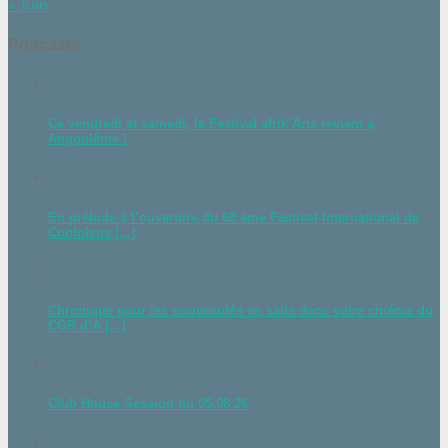
« Juin
Podcasts
Ce vendredi et samedi, le Festival afrik’Arts revient à
Angoulême !
En prélude à l’ouverture du 68 ème Festival International de
Confolens [...]
Chronique pour les nouveautés en salle dans votre cinéma du
CGR d’A [...]
Club House Session du 05.08.26