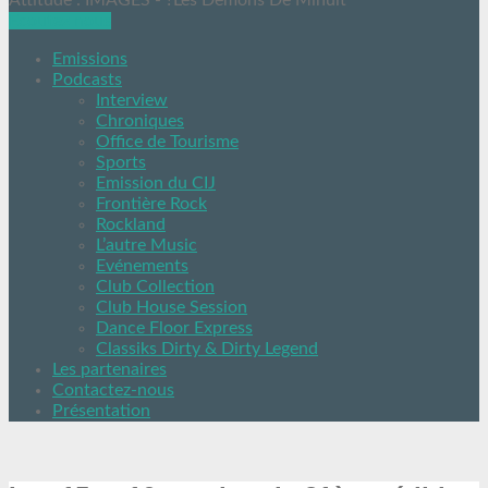
Attitude : IMAGES - ?Les Demons De Minuit
Ecoutez nous
Emissions
Podcasts
Interview
Chroniques
Office de Tourisme
Sports
Emission du CIJ
Frontière Rock
Rockland
L’autre Music
Evénements
Club Collection
Club House Session
Dance Floor Express
Classiks Dirty & Dirty Legend
Les partenaires
Contactez-nous
Présentation