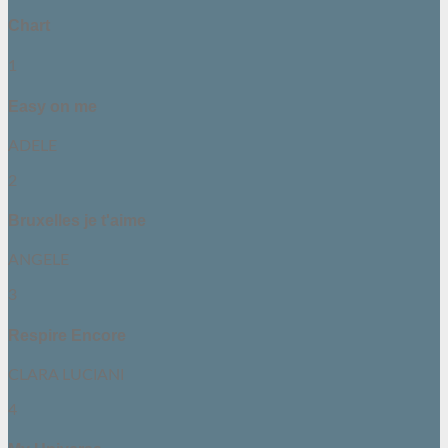
Chart
1
Easy on me
ADELE
2
Bruxelles je t'aime
ANGELE
3
Respire Encore
CLARA LUCIANI
4