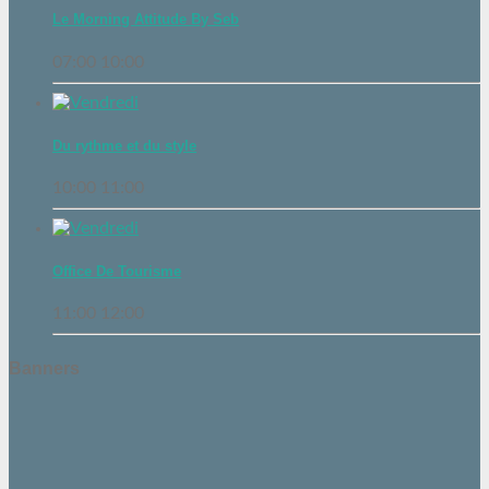
Le Morning Attitude By Seb
07:00
10:00
Du rythme et du style
10:00
11:00
Office De Tourisme
11:00
12:00
Banners