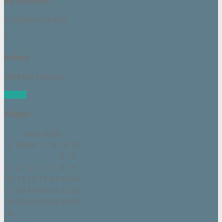
My Universe
COLDPLAY X BTS
5
Infinity
JAYMES YOUNG
See all
Widget
août 2026
L
M
M
J
V
S
D
1
2
3
4
5
6
7
8
9
10
11
12
13
14
15
16
17
18
19
20
21
22
23
24
25
26
27
28
29
30
31