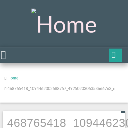
Home
468765418_1094462302688757_4925020306353666763_n
468765418_10944623