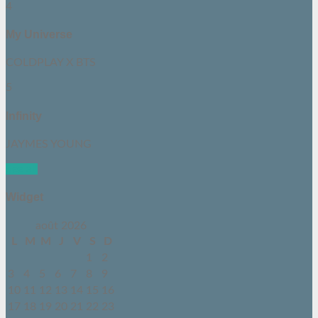
4
My Universe
COLDPLAY X BTS
5
Infinity
JAYMES YOUNG
See all
Widget
août 2026
L
M
M
J
V
S
D
1
2
3
4
5
6
7
8
9
10
11
12
13
14
15
16
17
18
19
20
21
22
23