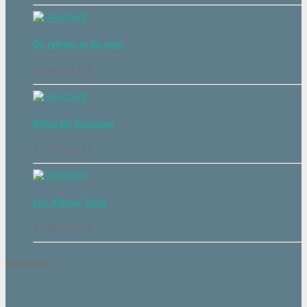
Du rythme et du style
10:00
11:00
Office De Tourisme
11:00
12:00
Les Affreux Jojos
12:00
13:00
Banners