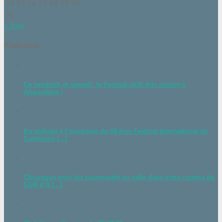
24
25
26
27
28
29
30
31
« Juin
Podcasts
Ce vendredi et samedi, le Festival afrik’Arts revient à
Angoulême !
En prélude à l’ouverture du 68 ème Festival International de
Confolens [...]
Chronique pour les nouveautés en salle dans votre cinéma du
CGR d’A [...]