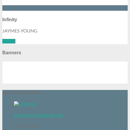
5
Infinity
JAYMES YOUNG
See all
Banners
Upcoming Shows
Le Morning Attitude By Seb
07:00
10:00