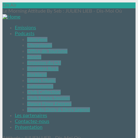
On Air
Le Morning Attitude By Seb
: JULIEN LIEB - Dis-Moi Où
Emissions
Podcasts
Interview
Chroniques
Office de Tourisme
Sports
Emission du CIJ
Frontière Rock
Rockland
L’autre Music
Evénements
Club Collection
Club House Session
Dance Floor Express
Classiks Dirty & Dirty Legend
Les partenaires
Contactez-nous
Présentation