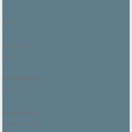
Chart
1
Easy on me
ADELE
2
Bruxelles je t'aime
ANGELE
3
Respire Encore
CLARA LUCIANI