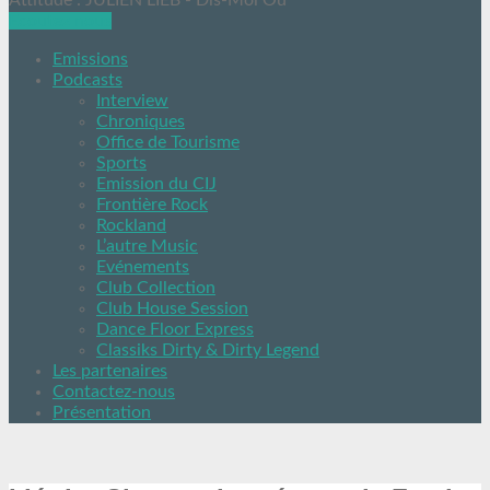
Attitude : JULIEN LIEB - Dis-Moi Où
Ecoutez nous
Emissions
Podcasts
Interview
Chroniques
Office de Tourisme
Sports
Emission du CIJ
Frontière Rock
Rockland
L’autre Music
Evénements
Club Collection
Club House Session
Dance Floor Express
Classiks Dirty & Dirty Legend
Les partenaires
Contactez-nous
Présentation