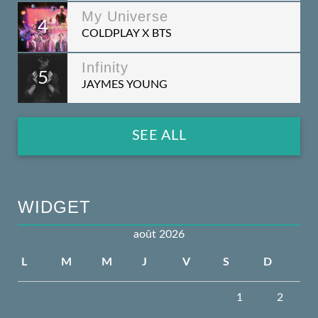
My Universe
4
COLDPLAY X BTS
Infinity
5
JAYMES YOUNG
SEE ALL
WIDGET
août 2026
L
M
M
J
V
S
D
1
2