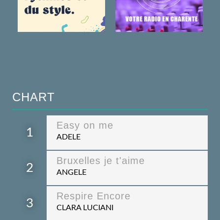
CHART
Easy on me
1
ADELE
Bruxelles je t'aime
2
ANGELE
Respire Encore
3
CLARA LUCIANI