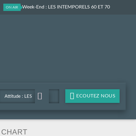
Attitude Week-End
: LES INTEMPORELS 60 ET 70
ON AIR
ECOUTEZ NOUS
Attitude : LES
INTEMPORELS 60 ET 70
CHART