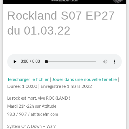
Rockland S07 EP27
du 01.03.22
Télécharger le fichier
|
Jouer dans une nouvelle fenêtre
|
Durée: 1:00:00
|
Enregistré le 1 mars 2022
Le rock est mort, vive ROCKLAND !
Mardi 21h-22h sur Attitude
98.3 / 90.7 / attitudefm.com
System Of A Down – War?