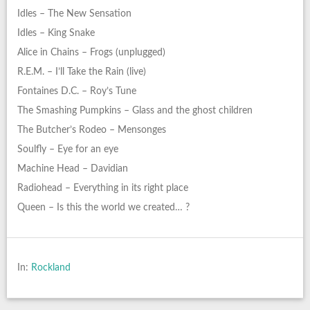
Idles – The New Sensation
Idles – King Snake
Alice in Chains – Frogs (unplugged)
R.E.M. – I’ll Take the Rain (live)
Fontaines D.C. – Roy’s Tune
The Smashing Pumpkins – Glass and the ghost children
The Butcher’s Rodeo – Mensonges
Soulfly – Eye for an eye
Machine Head – Davidian
Radiohead – Everything in its right place
Queen – Is this the world we created… ?
In:
Rockland