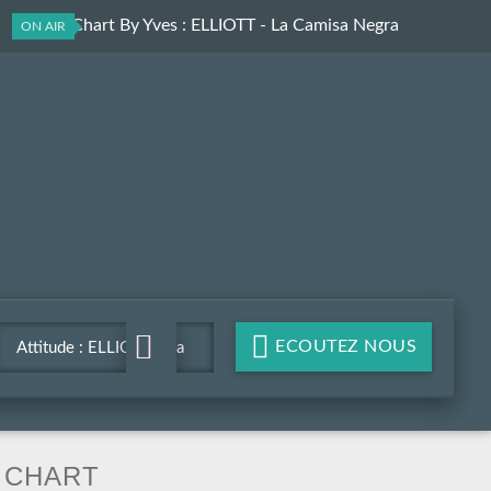
Club In Chart By Yves
: ELLIOTT - La Camisa Negra
ON AIR
ECOUTEZ NOUS
Attitude : ELLIOTT - La
Camisa Negra
CHART