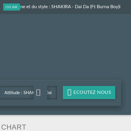
Du rythme et du style
: SHAKIRA - Dai Da (Ft Burna Boy)i
ON AIR
ECOUTEZ NOUS
Attitude : SHAKIRA - Dai
Da (Ft Burna Boy)i
CHART