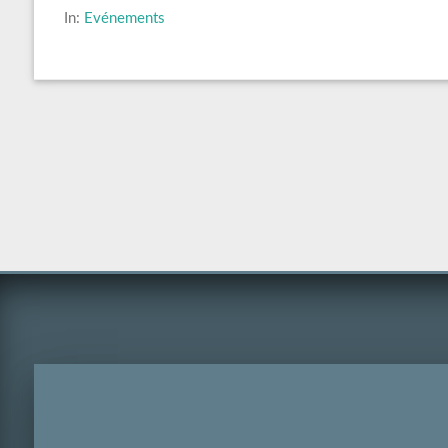
In:
Evénements