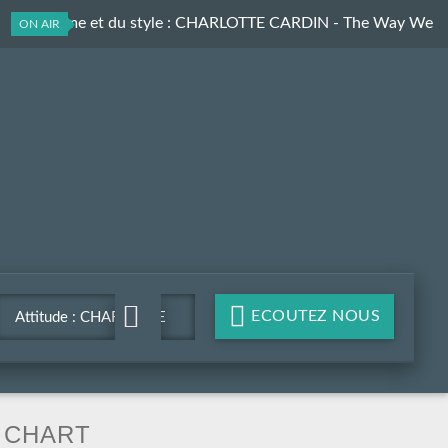
Du rythme et du style
: CHARLOTTE CARDIN - The Way We
ON AIR
Touch
ECOUTEZ NOUS
Attitude : CHARLOTTE
CARDIN - The Way We
Touch
CHART