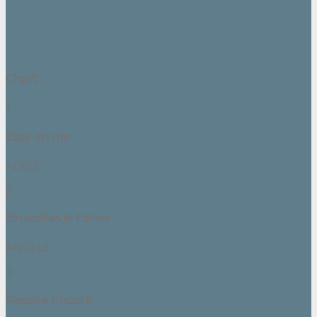
Chart
1
Easy on me
ADELE
2
Bruxelles je t'aime
ANGELE
3
Respire Encore