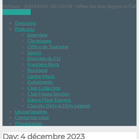
Attitude : JERMAINE JACKSON - When the Rain Begins to Fall
Ecoutez nous
Emissions
Podcasts
Interview
Chroniques
Office de Tourisme
Sports
Emission du CIJ
Frontière Rock
Rockland
L’autre Music
Evénements
Club Collection
Club House Session
Dance Floor Express
Classiks Dirty & Dirty Legend
Les partenaires
Contactez-nous
Présentation
Day:
4 décembre 2023