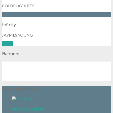
COLDPLAY X BTS
5
Infinity
JAYMES YOUNG
See all
Banners
Upcoming Shows
Office De Tourisme