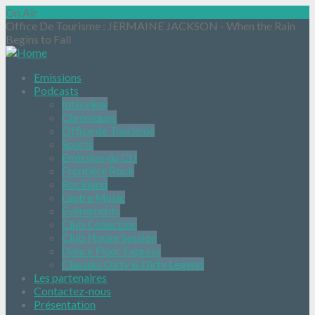
On Air
Office De Tourisme
: JERMAINE JACKSON - When the Rain
Begins to Fall
Emissions
Podcasts
Interview
Chroniques
Office de Tourisme
Sports
Emission du CIJ
Frontière Rock
Rockland
L’autre Music
Evénements
Club Collection
Club House Session
Dance Floor Express
Classiks Dirty & Dirty Legend
Les partenaires
Contactez-nous
Présentation