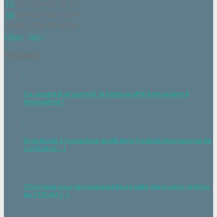
11
12
13
14
15
16
17
18
19
20
21
22
23
24
25
26
27
28
29
30
31
« Nov
Jan »
Podcasts
Ce vendredi et samedi, le Festival afrik’Arts revient à
Angoulême !
En prélude à l’ouverture du 68 ème Festival International de
Confolens [...]
Chronique pour les nouveautés en salle dans votre cinéma
du CGR d’A [...]