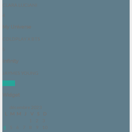
CLARA LUCIANI
4
My Universe
COLDPLAY X BTS
5
Infinity
JAYMES YOUNG
See all
Widget
décembre 2023
L
M
M
J
V
S
D
1
2
3
4
5
6
7
8
9
10