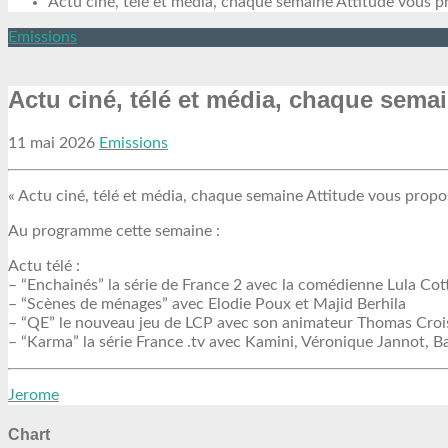
Actu ciné, télé et média, chaque semaine Attitude vous 
Emissions
Actu ciné, télé et média, chaque sema
11 mai 2026
Emissions
« Actu ciné, télé et média, chaque semaine Attitude vous prop
Au programme cette semaine :
Actu télé :
– “Enchainés” la série de France 2 avec la comédienne Lula Cot
– “Scènes de ménages” avec Elodie Poux et Majid Berhila
– “QE” le nouveau jeu de LCP avec son animateur Thomas Croi
– “Karma” la série France .tv avec Kamini, Véronique Jannot, Ba
Jerome
Chart