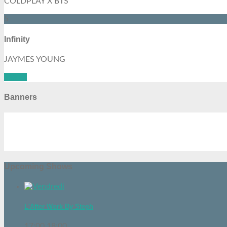
COLDPLAY X BTS
5
Infinity
JAYMES YOUNG
See all
Banners
Upcoming Shows
L'After Work By Steph
17:00
18:00