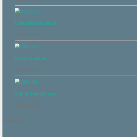
L'After Work By Steph
18:00
19:00
Dance Sensation
19:00
20:00
Club In Chart By Yves
20:00
22:00
Banners