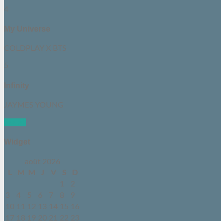
4
My Universe
COLDPLAY X BTS
5
Infinity
JAYMES YOUNG
See all
Widget
août 2026
L
M
M
J
V
S
D
1
2
3
4
5
6
7
8
9
10
11
12
13
14
15
16
17
18
19
20
21
22
23