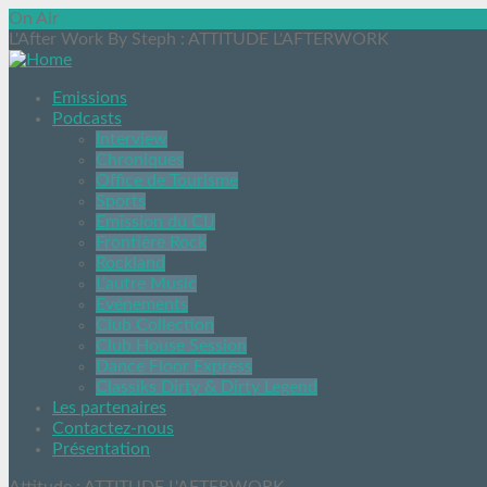
On Air
L'After Work By Steph
: ATTITUDE L'AFTERWORK
Emissions
Podcasts
Interview
Chroniques
Office de Tourisme
Sports
Emission du CIJ
Frontière Rock
Rockland
L’autre Music
Evénements
Club Collection
Club House Session
Dance Floor Express
Classiks Dirty & Dirty Legend
Les partenaires
Contactez-nous
Présentation