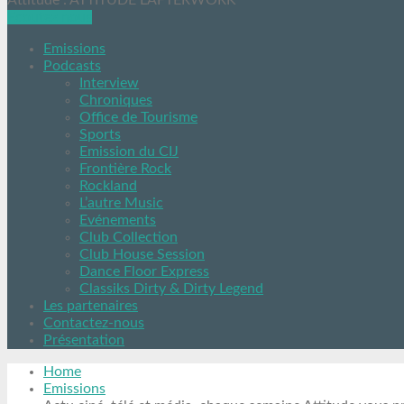
Attitude : ATTITUDE L'AFTERWORK
Ecoutez nous
Emissions
Podcasts
Interview
Chroniques
Office de Tourisme
Sports
Emission du CIJ
Frontière Rock
Rockland
L’autre Music
Evénements
Club Collection
Club House Session
Dance Floor Express
Classiks Dirty & Dirty Legend
Les partenaires
Contactez-nous
Présentation
Home
Emissions