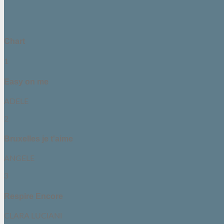
Chart
1
Easy on me
ADELE
2
Bruxelles je t'aime
ANGELE
3
Respire Encore
CLARA LUCIANI