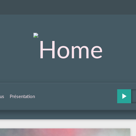
us
Présentation