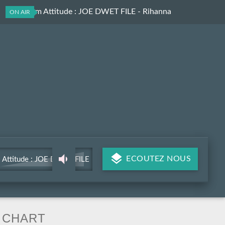
Les Aprem Attitude
: JOE DWET FILE - Rihanna
ON AIR
ECOUTEZ NOUS
Attitude : JOE DWET FILE
- Rihanna
CHART