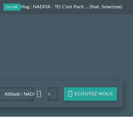
Culture Mag
: NADIYA - ?Et C'est Parti ... (feat. Smartzee)
ON AIR
ECOUTEZ NOUS
Attitude : NADIYA - ?Et
C'est Parti ... (feat.
Smartzee)