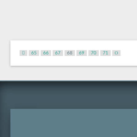
65
66
67
68
69
70
71