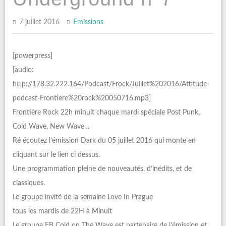
7 juillet 2016
Emissions
[powerpress]
[audio:
http://178.32.222.164/Podcast/Frock/Juillet%202016/Attitude-
podcast-Frontiere%20rock%20050716.mp3]
Frontière Rock 22h minuit chaque mardi spéciale Post Punk,
Cold Wave, New Wave…
Ré écoutez l’émission Dark du 05 juillet 2016 qui monte en
cliquant sur le lien ci dessus.
Une programmation pleine de nouveautés, d’inédits, et de
classiques.
Le groupe invité de la semaine Love In Prague
tous les mardis de 22H à Minuit
Le groupe FB Cold on The Wave est partenaire de l’émission et