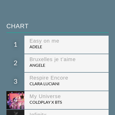
CHART
Easy on me
1
ADELE
Bruxelles je t'aime
2
ANGELE
Respire Encore
3
CLARA LUCIANI
My Universe
4
COLDPLAY X BTS
Infinity