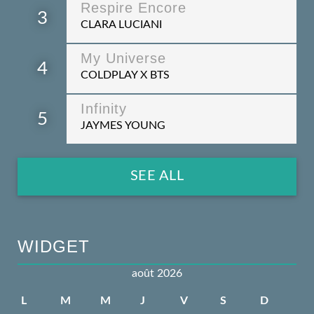
Respire Encore
3
CLARA LUCIANI
My Universe
4
COLDPLAY X BTS
Infinity
5
JAYMES YOUNG
SEE ALL
WIDGET
août 2026
L
M
M
J
V
S
D