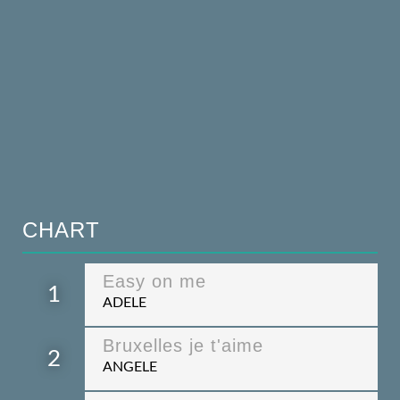
CHART
Easy on me
1
ADELE
Bruxelles je t'aime
2
ANGELE