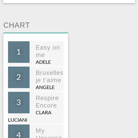
CHART
Easy on
1
me
ADELE
Bruxelles
2
je t'aime
ANGELE
Respire
3
Encore
CLARA
LUCIANI
My
4