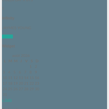
COLDPLAY X BTS
5
Infinity
JAYMES YOUNG
See all
Widget
août 2026
L
M
M
J
V
S
D
1
2
3
4
5
6
7
8
9
10
11
12
13
14
15
16
17
18
19
20
21
22
23
24
25
26
27
28
29
30
31
« Juin