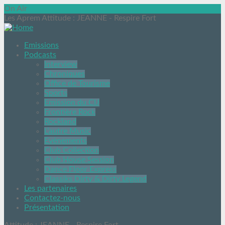
On Air
Les Aprem Attitude
: JEANNE - Respire Fort
Emissions
Podcasts
Interview
Chroniques
Office de Tourisme
Sports
Emission du CIJ
Frontière Rock
Rockland
L’autre Music
Evénements
Club Collection
Club House Session
Dance Floor Express
Classiks Dirty & Dirty Legend
Les partenaires
Contactez-nous
Présentation