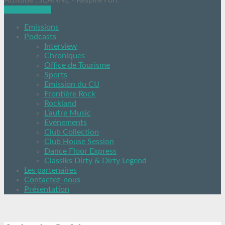
Attitude : JEANNE - Respire Fort
Ecoutez nous
Emissions
Podcasts
Interview
Chroniques
Office de Tourisme
Sports
Emission du CIJ
Frontière Rock
Rockland
L’autre Music
Evénements
Club Collection
Club House Session
Dance Floor Express
Classiks Dirty & Dirty Legend
Les partenaires
Contactez-nous
Présentation