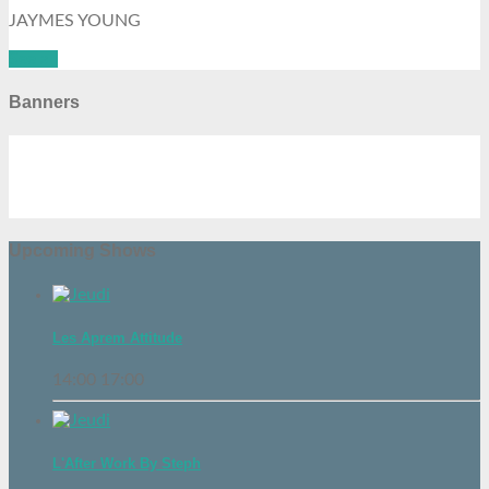
JAYMES YOUNG
See all
Banners
Upcoming Shows
Les Aprem Attitude
14:00
17:00
L'After Work By Steph