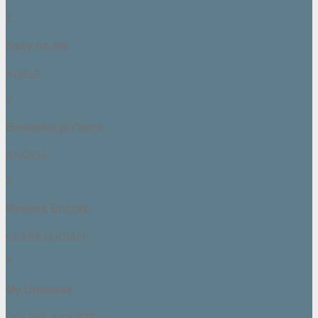
1
Easy on me
ADELE
2
Bruxelles je t'aime
ANGELE
3
Respire Encore
CLARA LUCIANI
4
My Universe