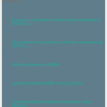
Podcasts
En prélude à l’ouverture du 68 ème Festival International de
Confolens [...]
Chronique pour les nouveautés en salle dans votre cinéma du
CGR d’A [...]
Club House Session du 05.08.26
Le festival de Confolens 2026, du 10 au 16 août !
Frontière Rock 100% Underground du 04.08.26 « Mode
Vacances »