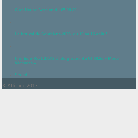
Club House Session du 05.08.26
Le festival de Confolens 2026, du 10 au 16 août !
Frontière Rock 100% Underground du 04.08.26 « Mode
Vacances »
See all
© Attitude 2017