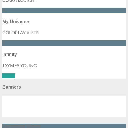
CLARA LUCIANI
4
My Universe
COLDPLAY X BTS
5
Infinity
JAYMES YOUNG
See all
Banners
Upcoming Shows