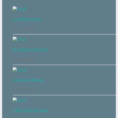
Les Affreux Jojos
12:00
13:00
Du rythme et du style
13:00
14:00
Les Aprem Attitude
14:00
17:00
L'After Work By Steph