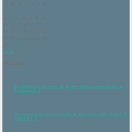
L
M
M
J
V
S
D
1
2
3
4
5
6
7
8
9
10
11
12
13
14
15
16
17
18
19
20
21
22
23
24
25
26
27
28
29
30
31
« Juin
Podcasts
En prélude à l’ouverture du 68 ème Festival International de
Confolens [...]
Chronique pour les nouveautés en salle dans votre cinéma du
CGR d’A [...]