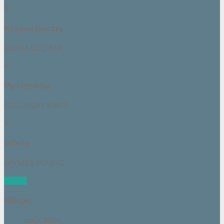
3
Respire Encore
CLARA LUCIANI
4
My Universe
COLDPLAY X BTS
5
Infinity
JAYMES YOUNG
See all
Widget
août 2026