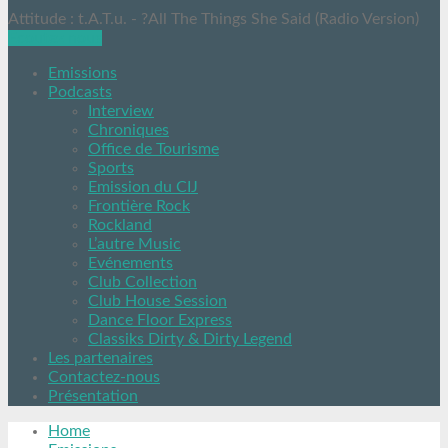
Attitude : t.A.T.u. - ?All The Things She Said (Radio Version)
Ecoutez nous
Emissions
Podcasts
Interview
Chroniques
Office de Tourisme
Sports
Emission du CIJ
Frontière Rock
Rockland
L’autre Music
Evénements
Club Collection
Club House Session
Dance Floor Express
Classiks Dirty & Dirty Legend
Les partenaires
Contactez-nous
Présentation
Home