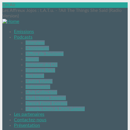
On Air
Les Affreux Jojos
: t.A.T.u. - ?All The Things She Said (Radio
Version)
Emissions
Podcasts
Interview
Chroniques
Office de Tourisme
Sports
Emission du CIJ
Frontière Rock
Rockland
L’autre Music
Evénements
Club Collection
Club House Session
Dance Floor Express
Classiks Dirty & Dirty Legend
Les partenaires
Contactez-nous
Présentation