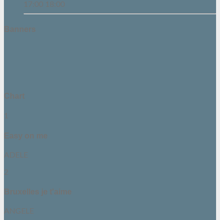
17:00
18:00
Banners
Chart
1
Easy on me
ADELE
2
Bruxelles je t'aime
ANGELE