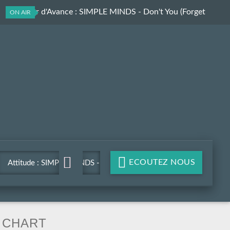
Longueur d'Avance
: SIMPLE MINDS - Don't You (Forget
ON AIR
About Me)
ECOUTEZ NOUS
Attitude : SIMPLE MINDS -
Don't You (Forget About
Me)
CHART