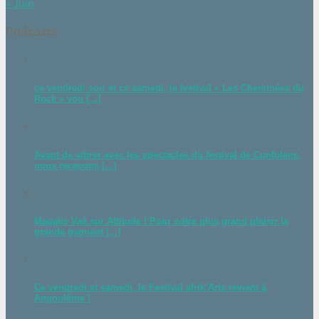
« Juin
Podcasts
ce vendredi soir et ce samedi, le festival « Les Cheminées du
Rock » vou [...]
Avant de vibrer avec les spectacles du festival de Confolens,
nous recevons [...]
Magalie Vaé sur Attitude ! Pour notre plus grand plaisir la
grande gagnant [...]
Ce vendredi et samedi, le Festival afrik’Arts revient à
Angoulême !