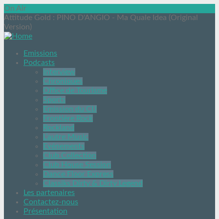
On Air
Attitude Gold
: PINO D'ANGIO - Ma Quale Idea (Original
Version)
Emissions
Podcasts
Interview
Chroniques
Office de Tourisme
Sports
Emission du CIJ
Frontière Rock
Rockland
L’autre Music
Evénements
Club Collection
Club House Session
Dance Floor Express
Classiks Dirty & Dirty Legend
Les partenaires
Contactez-nous
Présentation