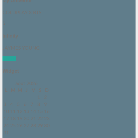
My Universe
COLDPLAY X BTS
5
Infinity
JAYMES YOUNG
See all
Widget
août 2026
L
M
M
J
V
S
D
1
2
3
4
5
6
7
8
9
10
11
12
13
14
15
16
17
18
19
20
21
22
23
24
25
26
27
28
29
30
31