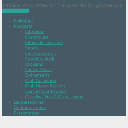
Attitude : PINO D'ANGIO - Ma Quale Idea (Original Version)
Ecoutez nous
Emissions
Podcasts
Interview
Chroniques
Office de Tourisme
Sports
Emission du CIJ
Frontière Rock
Rockland
L’autre Music
Evénements
Club Collection
Club House Session
Dance Floor Express
Classiks Dirty & Dirty Legend
Les partenaires
Contactez-nous
Présentation