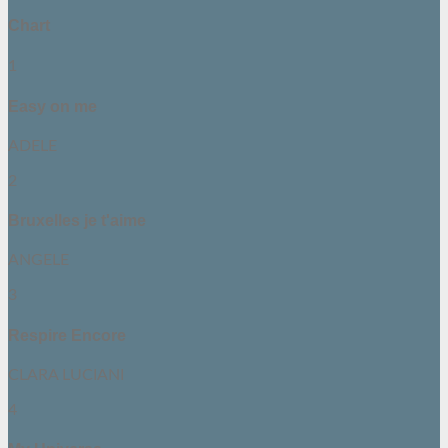
Chart
1
Easy on me
ADELE
2
Bruxelles je t'aime
ANGELE
3
Respire Encore
CLARA LUCIANI
4