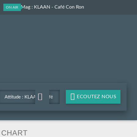
Culture Mag
: KLAAN - Café Con Ron
ON AIR
ECOUTEZ NOUS
Attitude : KLAAN - Café
Con Ron
CHART