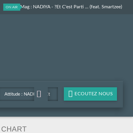
Culture Mag
: NADIYA - ?Et C'est Parti ... (feat. Smartzee)
ON AIR
ECOUTEZ NOUS
Attitude : NADIYA - ?Et
C'est Parti ... (feat.
Smartzee)
CHART