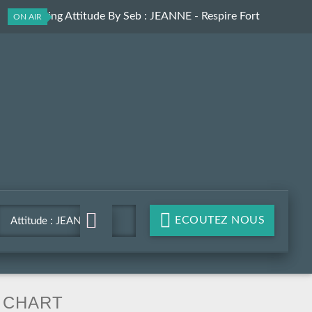
Le Morning Attitude By Seb
: JEANNE - Respire Fort
ON AIR
ECOUTEZ NOUS
Attitude : JEANNE -
Respire Fort
CHART