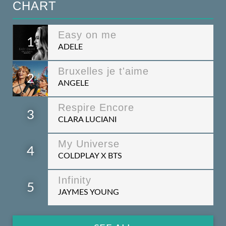
CHART
Easy on me
1
ADELE
Bruxelles je t'aime
2
ANGELE
Respire Encore
3
CLARA LUCIANI
My Universe
4
COLDPLAY X BTS
Infinity
5
JAYMES YOUNG