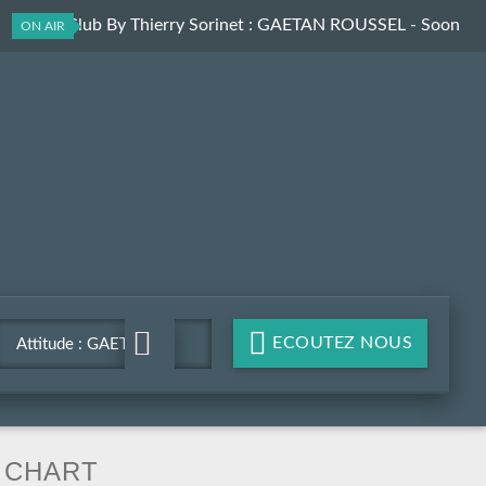
ElectroClub By Thierry Sorinet
: GAETAN ROUSSEL - Soon
ON AIR
(Mosimann Radio edit)
ECOUTEZ NOUS
Attitude : GAETAN
ROUSSEL - Soon
(Mosimann Radio edit)
CHART