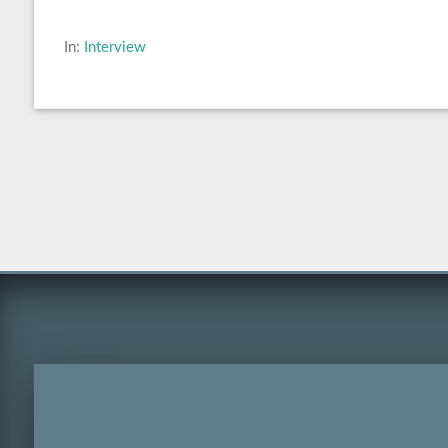
In:
Interview