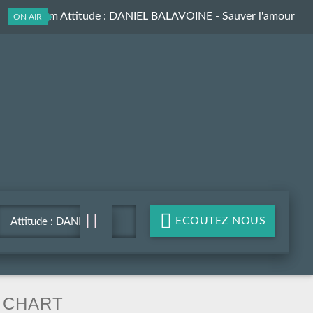
Les Aprem Attitude
: DANIEL BALAVOINE - Sauver l'amour
ON AIR
ECOUTEZ NOUS
Attitude : DANIEL
BALAVOINE - Sauver
l'amour
CHART