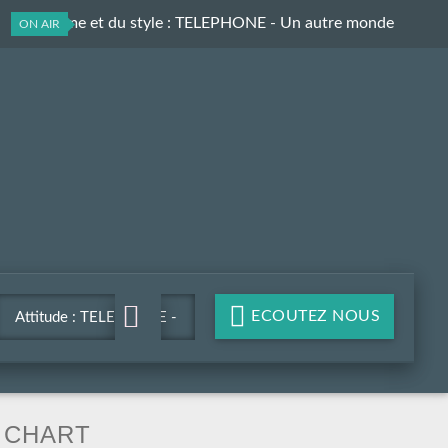
Du rythme et du style
: TELEPHONE - Un autre monde
ON AIR
ECOUTEZ NOUS
Attitude : TELEPHONE -
Un autre monde
CHART