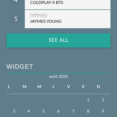
4
COLDPLAY X BTS
Infinity
5
JAYMES YOUNG
SEE ALL
WIDGET
août 2026
L
M
M
J
V
S
D
1
2
3
4
5
6
7
8
9