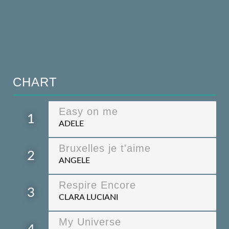
CHART
Easy on me
1
ADELE
Bruxelles je t'aime
2
ANGELE
Respire Encore
3
CLARA LUCIANI
My Universe