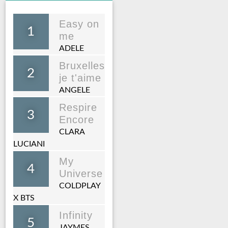
Easy on
1
me
ADELE
Bruxelles
2
je t'aime
ANGELE
Respire
3
Encore
CLARA
LUCIANI
My
4
Universe
COLDPLAY
X BTS
Infinity
5
JAYMES