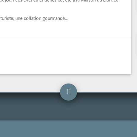
ux journées événementielles cet été à la Maison du Don, ce
caturiste, une collation gourmande…