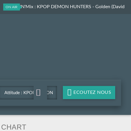
Groov R'N'Mix
: KPOP DEMON HUNTERS - Golden (David
ON AIR
Guetta Remix)
ECOUTEZ NOUS
Attitude : KPOP DEMON
HUNTERS - Golden (David
Guetta Remix)
CHART