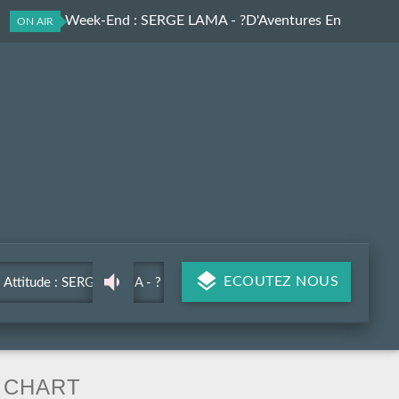
Attitude Week-End
: SERGE LAMA - ?D'Aventures En
ON AIR
Aventures
ECOUTEZ NOUS
Attitude : SERGE LAMA - ?
D'Aventures En Aventures
CHART