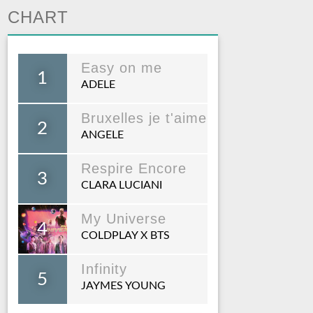
CHART
Easy on me
1
ADELE
Bruxelles je t'aime
2
ANGELE
Respire Encore
3
CLARA LUCIANI
My Universe
4
COLDPLAY X BTS
Infinity
5
JAYMES YOUNG