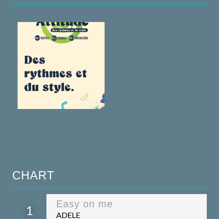
CHART
Easy on me
1
ADELE