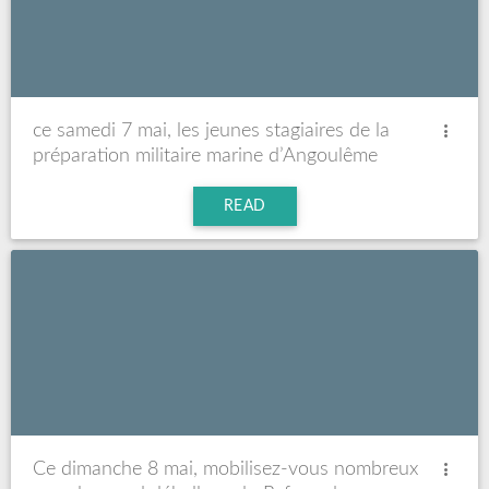
ce samedi 7 mai, les jeunes stagiaires de la
préparation militaire marine d’Angoulême
vont recevoir leur diplôme lors d’une cérémonie
officielle
READ
Ce dimanche 8 mai, mobilisez-vous nombreux