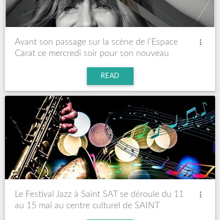
Avant son passage sur la scène de l’Espace
Carat ce mercredi soir pour son nouveau
spectacle, Véronique DICAIRE nous accorde
quelques minutes pour nous parler d’elle…
READ
Le Festival Jazz à Saint SAT se déroule du 11
au 15 mai au centre culturel de SAINT
SATURNIN