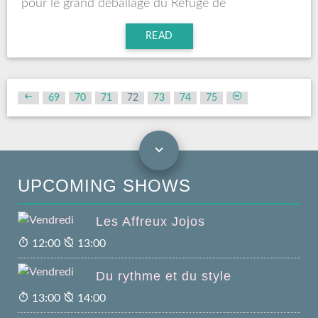
pour le grand déballage du Refuge de
l’Angoumois !
READ
69
70
71
72
73
74
75
UPCOMING SHOWS
Les Affreux Jojos
12:00
13:00
Du rythme et du style
13:00
14:00