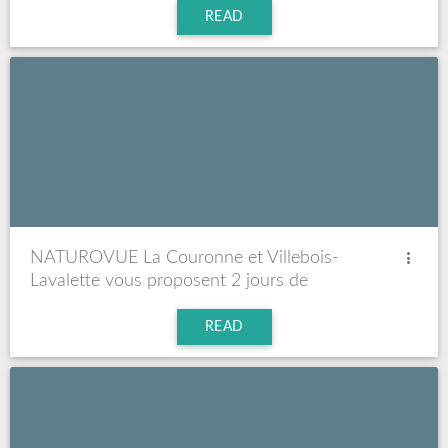
READ
NATUROVUE La Couronne et Villebois-
Lavalette vous proposent 2 jours de
dépistage santé le mercredi 11 à La Couronne et
le jeudi 12 mai à Villebois-Lavalette.
READ