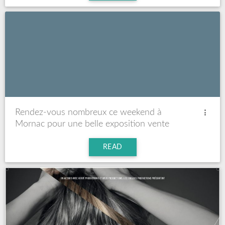
Rendez-vous nombreux ce weekend à
Mornac pour une belle exposition vente
ARTI’Solidaire avec la présence de Créateurs
Charentais et d’ailleurs
READ