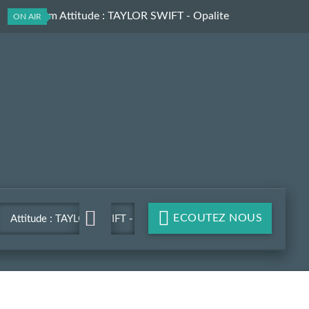
Les Aprem Attitude
: TAYLOR SWIFT - Opalite
ON AIR
ECOUTEZ NOUS
Attitude : TAYLOR SWIFT -
Opalite